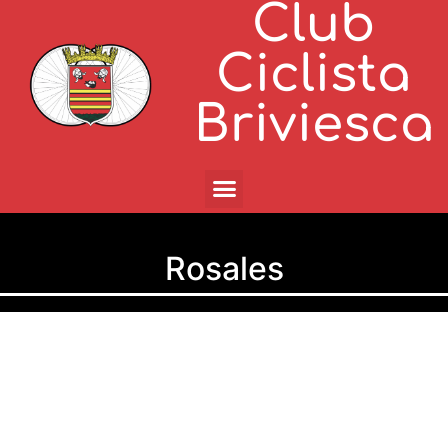
Club
Ciclista
Briviesca
Rosales