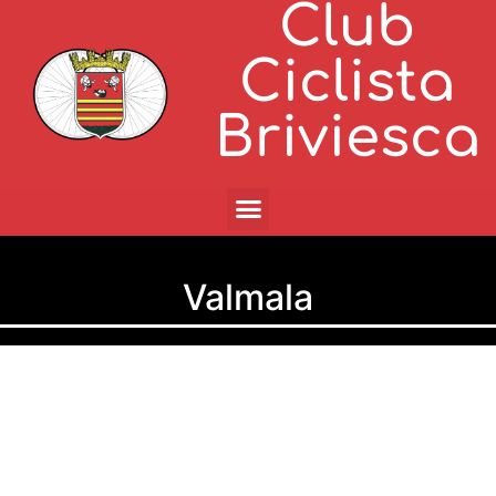
Club
Ciclista
Briviesca
Valmala