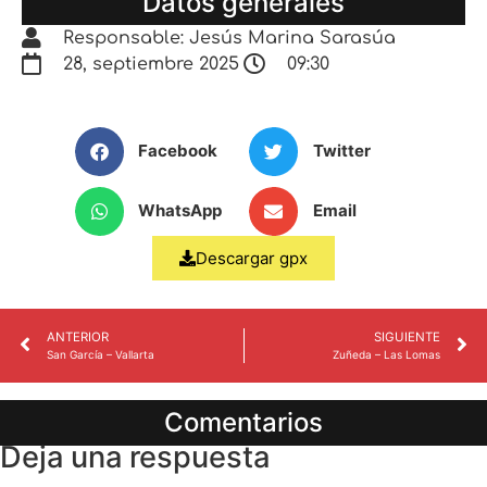
Datos generales
Responsable: Jesús Marina Sarasúa
28, septiembre 2025
09:30
Facebook
Twitter
WhatsApp
Email
Descargar gpx
ANTERIOR
SIGUIENTE
San García – Vallarta
Zuñeda – Las Lomas
Comentarios
Deja una respuesta