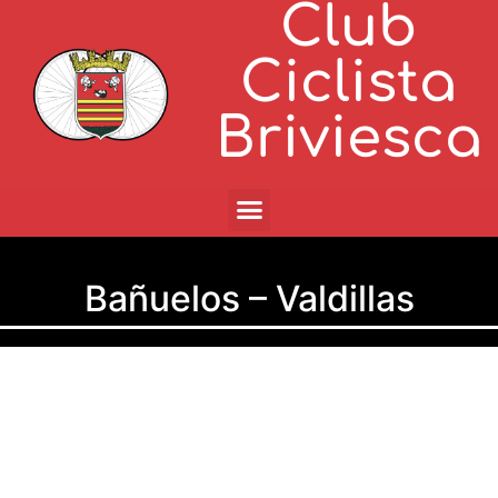
Club
Ciclista
Briviesca
Bañuelos – Valdillas